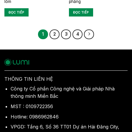
lõm
phẳng
ĐỌC TIẾP
ĐỌC TIẾP
1
2
3
4
THÔNG TIN LIÊN HỆ
Công ty Cổ phần Công nghệ và Giải pháp Nhà
thông minh Miền Bắc
MST : 0109722356
Hotline: 0986962846
VPGD: Tầng 6, Số 36 TT01 Dự án Hải Đăng City,