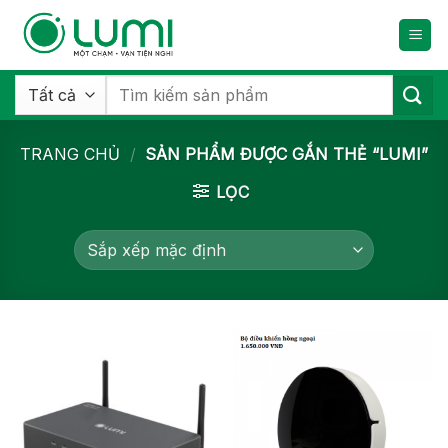
Bỏ
qua
nội
dung
Tìm
kiếm:
TRANG CHỦ
/
SẢN PHẨM ĐƯỢC GẮN THẺ “LUMI”
LỌC