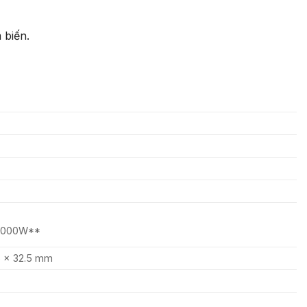
 biến.
≤ 4000W**
5 x 32.5 mm