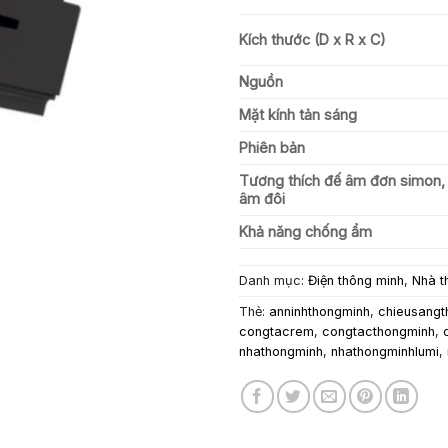
Kích thước (D x R x C)
Nguồn
Mặt kính tản sáng
Phiên bản
Tương thích đế âm đơn simon,
âm đôi
Khả năng chống ẩm
Danh mục:
Điện thông minh
,
Nhà t
Thẻ:
anninhthongminh
,
chieusangt
congtacrem
,
congtacthongminh
,
nhathongminh
,
nhathongminhlumi
,