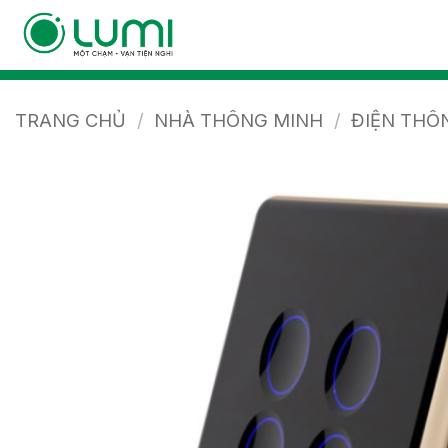
Bỏ
qua
nội
dung
TRANG CHỦ
/
NHÀ THÔNG MINH
/
ĐIỆN THÔ