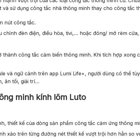
 mạnh vượt trội của các loại công tắc thông minh cũ. Chứa 
ặt và sử dụng công tắc nhà thông minh thay cho công tắc thư
n nút công tắc.
ều chỉnh đèn điện, điều hòa, tivi,… hoặc đóng/ mở rèm cử
trở thành công tắc cảm biến thông minh. Khi tích hợp xong
Rule và ngữ cảnh trên app Lumi Life+, người dùng có thể tù
 ăn tối, giải trí…
ông minh kính lõm Luto
, thiết kế của dòng sản phẩm công tắc cảm ứng thông minh
nh xảo trên từng đường nét thiết kế vượt trội hơn hẳn so v