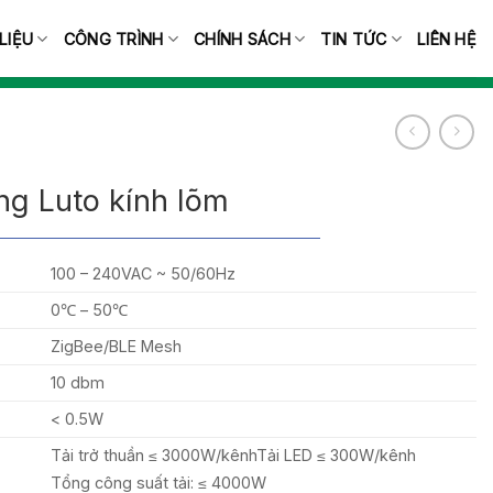
 LIỆU
CÔNG TRÌNH
CHÍNH SÁCH
TIN TỨC
LIÊN HỆ
g Luto kính lõm
100 – 240VAC ~ 50/60Hz
0℃ – 50℃
ZigBee/BLE Mesh
10 dbm
< 0.5W
Tải trở thuần ≤ 3000W/kênhTải LED ≤ 300W/kênh
Tổng công suất tải: ≤ 4000W