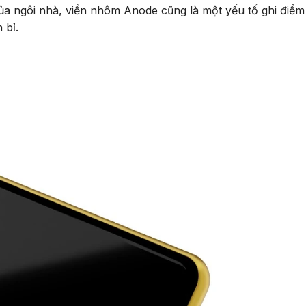
ủa ngôi nhà, viền nhôm Anode cũng là một yếu tố ghi điể
 bỉ.