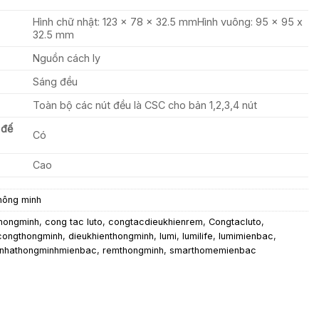
Hình chữ nhật: 123 x 78 x 32.5 mmHình vuông: 95 x 95 x
32.5 mm
Nguồn cách ly
Sáng đều
Toàn bộ các nút đều là CSC cho bản 1,2,3,4 nút
 đế
Có
Cao
hông minh
hongminh
,
cong tac luto
,
congtacdieukhienrem
,
Congtacluto
,
congthongminh
,
dieukhienthongminh
,
lumi
,
lumilife
,
lumimienbac
,
nhathongminhmienbac
,
remthongminh
,
smarthomemienbac