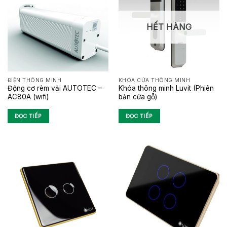
HẾT HÀNG
ĐIỆN THÔNG MINH
KHÓA CỬA THÔNG MINH
Động cơ rèm vải AUTOTEC –
Khóa thông minh Luvit (Phiên
AC80A (wifi)
bản cửa gỗ)
ĐỌC TIẾP
ĐỌC TIẾP