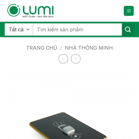
Bỏ
qua
nội
dung
Tìm
kiếm:
TRANG CHỦ
/
NHÀ THÔNG MINH